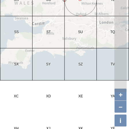
+
–
i